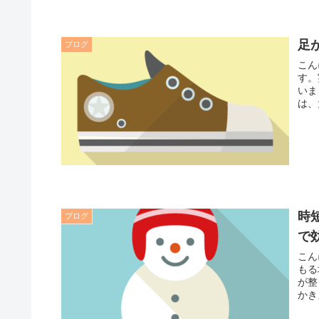
足
ブログ
こん
す。
いま
は、
時
ブログ
で
こん
もる
が整
かき