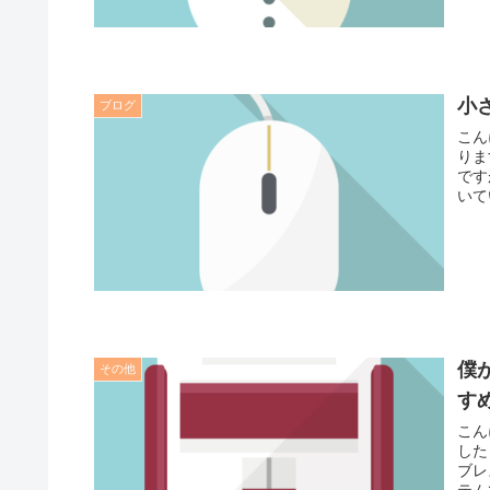
小
ブログ
こん
りま
です
いて
僕
その他
す
こん
した
ブレ