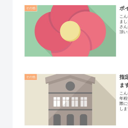
ポ
その他
こん
まし
さん
頂い
指
その他
ま
こん
年程
際に
しま