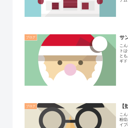
テム
サ
ブログ
こん
トは
とも
ギド
【
ブログ
こん
粉症
イプ