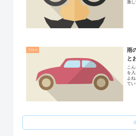
激し
雨
ブログ
と
こん
を入
よね
てい