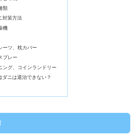
種類
ニ対策方法
燥機
シーツ、枕カバー
スプレー
ニング、コインランドリー
はダニは退治できない？
！